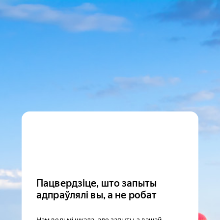
Пацвердзіце, што запыты
адпраўлялі вы, а не робат