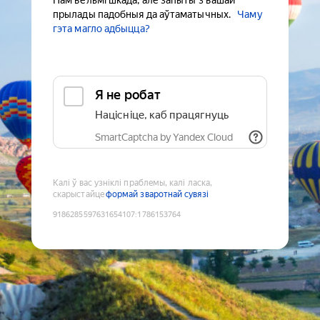
Нам вельмі шкада, але запыты з вашай
прылады падобныя да аўтаматычных.
Чаму
гэта магло адбыцца?
Я не робат
Націсніце, каб працягнуць
SmartCaptcha by Yandex Cloud
Калі ў вас узніклі праблемы, калі ласка,
скарыстайце
формай зваротнай сувязі
9186285597631654107
:
1786153764