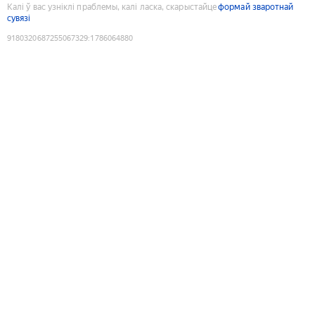
Калі ў вас узніклі праблемы, калі ласка, скарыстайце
формай зваротнай
сувязі
9180320687255067329
:
1786064880