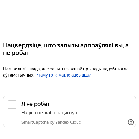
Пацвердзіце, што запыты адпраўлялі вы, а
не робат
Нам вельмі шкада, але запыты з вашай прылады падобныя да
аўтаматычных.
Чаму гэта магло адбыцца?
Я не робат
Націсніце, каб працягнуць
SmartCaptcha by Yandex Cloud