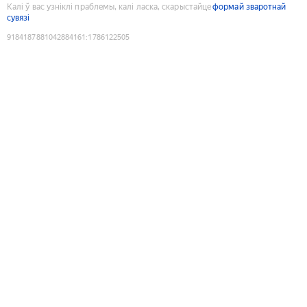
Калі ў вас узніклі праблемы, калі ласка, скарыстайце
формай зваротнай
сувязі
9184187881042884161
:
1786122505