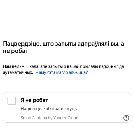
Пацвердзіце, што запыты адпраўлялі вы, а
не робат
Нам вельмі шкада, але запыты з вашай прылады падобныя да
аўтаматычных.
Чаму гэта магло адбыцца?
Я не робат
Націсніце, каб працягнуць
SmartCaptcha by Yandex Cloud