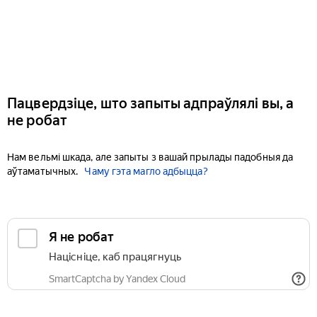
Пацвердзіце, што запыты адпраўлялі вы, а
не робат
Нам вельмі шкада, але запыты з вашай прылады падобныя да
аўтаматычных.
Чаму гэта магло адбыцца?
Я не робат
Націсніце, каб працягнуць
SmartCaptcha by Yandex Cloud