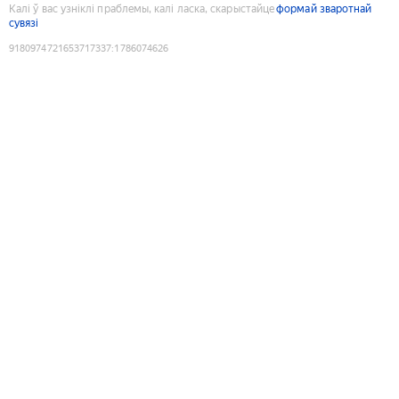
Калі ў вас узніклі праблемы, калі ласка, скарыстайце
формай зваротнай
сувязі
9180974721653717337
:
1786074626