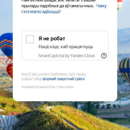
Нам вельмі шкада, але запыты з вашай
прылады падобныя да аўтаматычных.
Чаму
гэта магло адбыцца?
Я не робат
Націсніце, каб працягнуць
SmartCaptcha by Yandex Cloud
Калі ў вас узніклі праблемы, калі ласка,
скарыстайце
формай зваротнай сувязі
9184999035346247036
:
1786134593