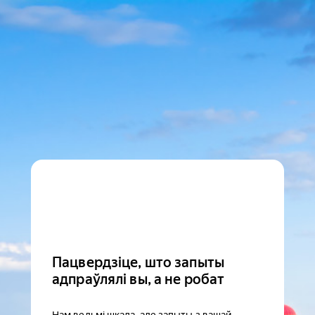
Пацвердзіце, што запыты
адпраўлялі вы, а не робат