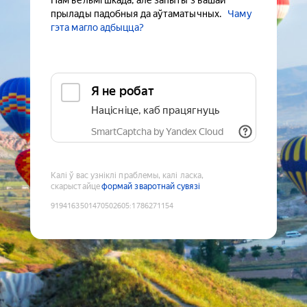
Нам вельмі шкада, але запыты з вашай
прылады падобныя да аўтаматычных.
Чаму
гэта магло адбыцца?
Я не робат
Націсніце, каб працягнуць
SmartCaptcha by Yandex Cloud
Калі ў вас узніклі праблемы, калі ласка,
скарыстайце
формай зваротнай сувязі
9194163501470502605
:
1786271154