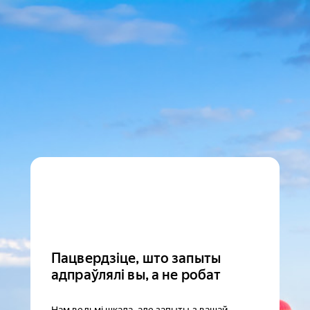
Пацвердзіце, што запыты
адпраўлялі вы, а не робат