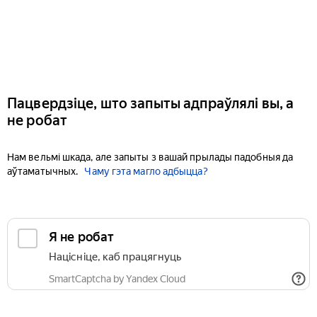
Пацвердзіце, што запыты адпраўлялі вы, а
не робат
Нам вельмі шкада, але запыты з вашай прылады падобныя да
аўтаматычных.
Чаму гэта магло адбыцца?
Я не робат
Націсніце, каб працягнуць
SmartCaptcha by Yandex Cloud