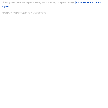
Калі ў вас узніклі праблемы, калі ласка, скарыстайце
формай зваротнай
сувязі
9181561091998540672
:
1786083363