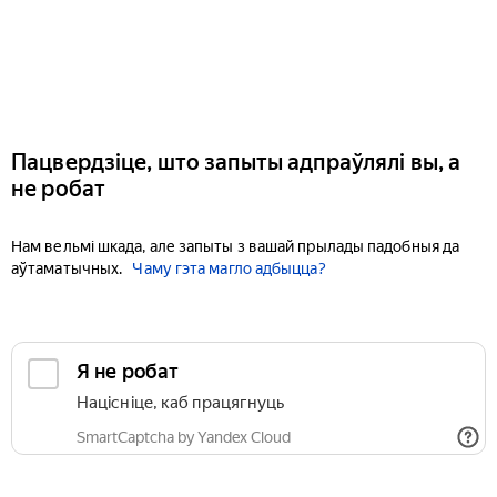
Пацвердзіце, што запыты адпраўлялі вы, а
не робат
Нам вельмі шкада, але запыты з вашай прылады падобныя да
аўтаматычных.
Чаму гэта магло адбыцца?
Я не робат
Націсніце, каб працягнуць
SmartCaptcha by Yandex Cloud