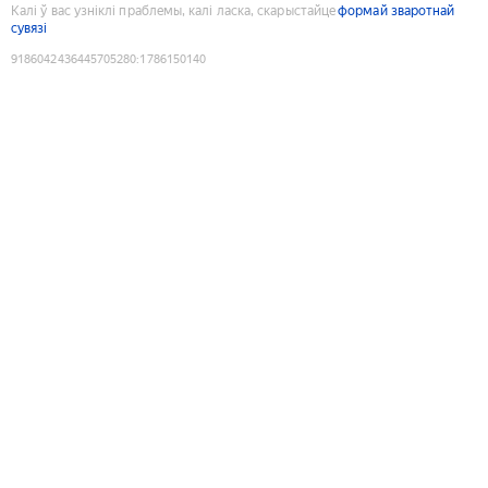
Калі ў вас узніклі праблемы, калі ласка, скарыстайце
формай зваротнай
сувязі
9186042436445705280
:
1786150140