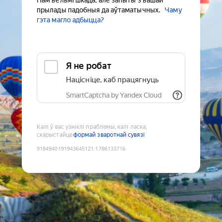
Нам вельмі шкада, але запыты з вашай
прылады падобныя да аўтаматычных.
Чаму
гэта магло адбыцца?
Я не робат
Націсніце, каб працягнуць
SmartCaptcha by Yandex Cloud
Калі ў вас узніклі праблемы, калі ласка,
скарыстайце
формай зваротнай сувязі
9184940191943645121
:
1786133716