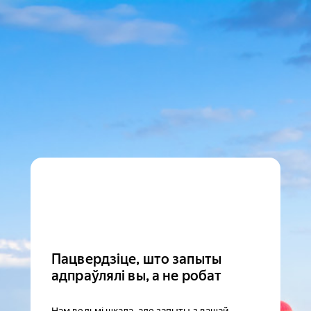
Пацвердзіце, што запыты
адпраўлялі вы, а не робат