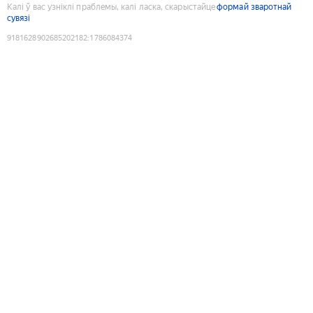
Калі ў вас узніклі праблемы, калі ласка, скарыстайце
формай зваротнай
сувязі
9181628902685202182
:
1786084374