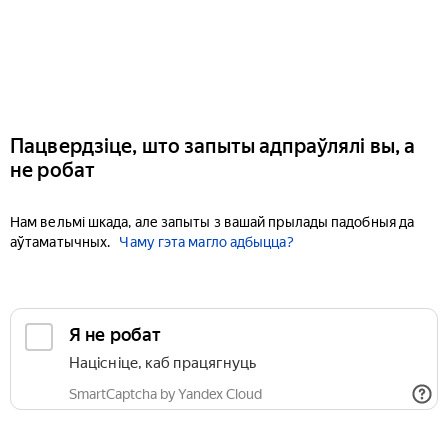
Пацвердзіце, што запыты адпраўлялі вы, а
не робат
Нам вельмі шкада, але запыты з вашай прылады падобныя да
аўтаматычных.
Чаму гэта магло адбыцца?
Я не робат
Націсніце, каб працягнуць
SmartCaptcha by Yandex Cloud