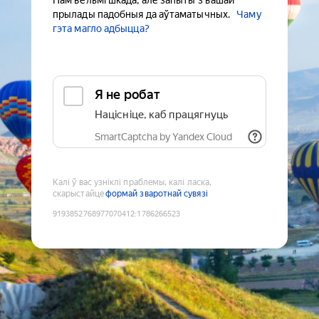
Нам вельмі шкада, але запыты з вашай
прылады падобныя да аўтаматычных.
Чаму
гэта магло адбыцца?
Я не робат
Націсніце, каб працягнуць
SmartCaptcha by Yandex Cloud
Калі ў вас узніклі праблемы, калі ласка,
скарыстайце
формай зваротнай сувязі
9193852768977070412
:
1786266523