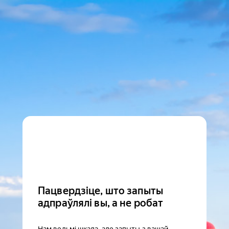
Пацвердзіце, што запыты
адпраўлялі вы, а не робат