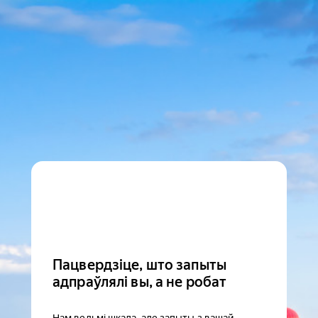
Пацвердзіце, што запыты
адпраўлялі вы, а не робат