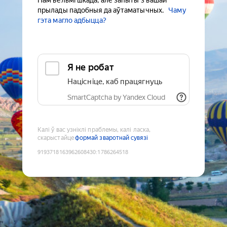
Нам вельмі шкада, але запыты з вашай
прылады падобныя да аўтаматычных.
Чаму
гэта магло адбыцца?
Я не робат
Націсніце, каб працягнуць
SmartCaptcha by Yandex Cloud
Калі ў вас узніклі праблемы, калі ласка,
скарыстайце
формай зваротнай сувязі
9193718163962608430
:
1786264518