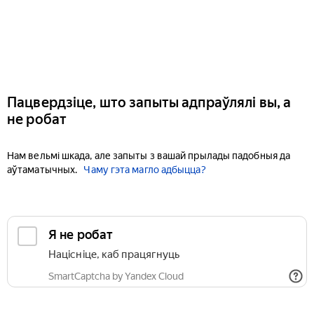
Пацвердзіце, што запыты адпраўлялі вы, а
не робат
Нам вельмі шкада, але запыты з вашай прылады падобныя да
аўтаматычных.
Чаму гэта магло адбыцца?
Я не робат
Націсніце, каб працягнуць
SmartCaptcha by Yandex Cloud