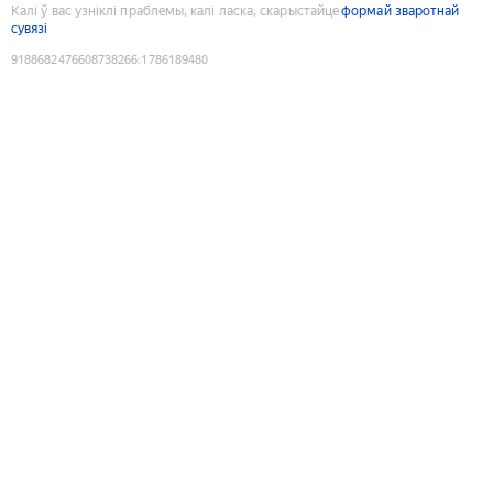
Калі ў вас узніклі праблемы, калі ласка, скарыстайце
формай зваротнай
сувязі
9188682476608738266
:
1786189480