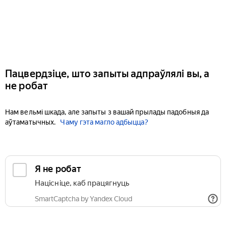
Пацвердзіце, што запыты адпраўлялі вы, а
не робат
Нам вельмі шкада, але запыты з вашай прылады падобныя да
аўтаматычных.
Чаму гэта магло адбыцца?
Я не робат
Націсніце, каб працягнуць
SmartCaptcha by Yandex Cloud