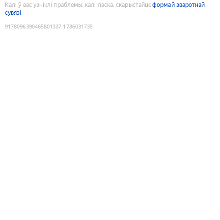
Калі ў вас узніклі праблемы, калі ласка, скарыстайце
формай зваротнай
сувязі
9178096390465801337
:
1786031735