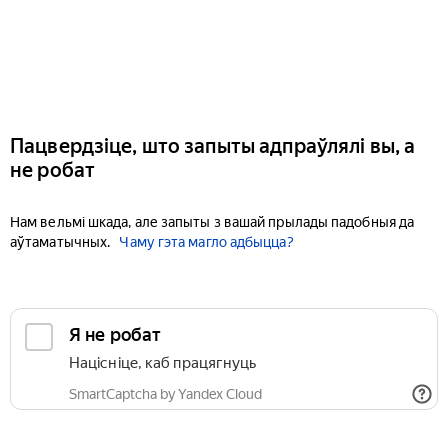
Пацвердзіце, што запыты адпраўлялі вы, а
не робат
Нам вельмі шкада, але запыты з вашай прылады падобныя да
аўтаматычных.
Чаму гэта магло адбыцца?
Я не робат
Націсніце, каб працягнуць
SmartCaptcha by Yandex Cloud