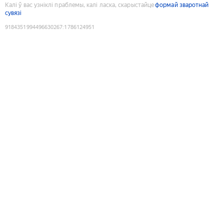
Калі ў вас узніклі праблемы, калі ласка, скарыстайце
формай зваротнай
сувязі
9184351994496630267
:
1786124951