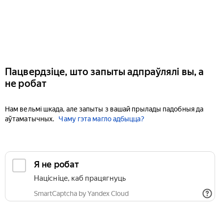
Пацвердзіце, што запыты адпраўлялі вы, а
не робат
Нам вельмі шкада, але запыты з вашай прылады падобныя да
аўтаматычных.
Чаму гэта магло адбыцца?
Я не робат
Націсніце, каб працягнуць
SmartCaptcha by Yandex Cloud