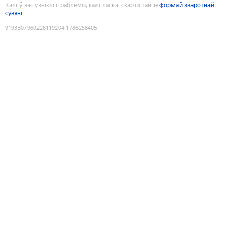
Калі ў вас узніклі праблемы, калі ласка, скарыстайце
формай зваротнай
сувязі
9193307960226119204
:
1786258405