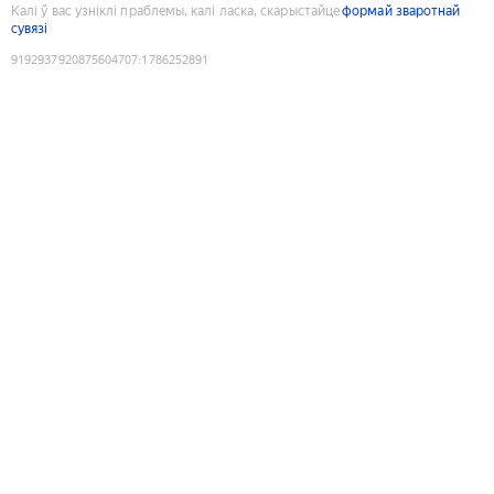
Калі ў вас узніклі праблемы, калі ласка, скарыстайце
формай зваротнай
сувязі
9192937920875604707
:
1786252891