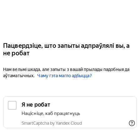
Пацвердзіце, што запыты адпраўлялі вы, а
не робат
Нам вельмі шкада, але запыты з вашай прылады падобныя да
аўтаматычных.
Чаму гэта магло адбыцца?
Я не робат
Націсніце, каб працягнуць
SmartCaptcha by Yandex Cloud