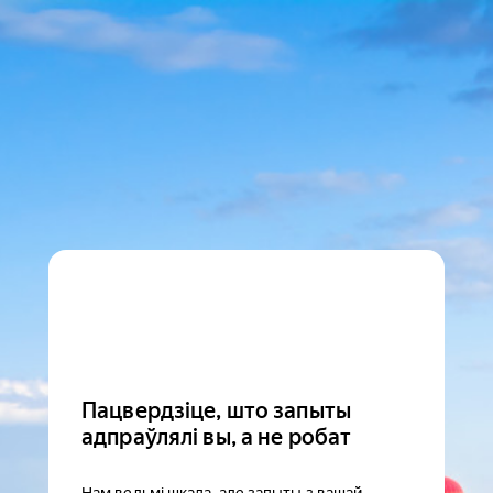
Пацвердзіце, што запыты
адпраўлялі вы, а не робат