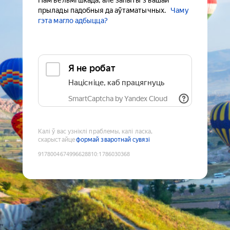
Нам вельмі шкада, але запыты з вашай
прылады падобныя да аўтаматычных.
Чаму
гэта магло адбыцца?
Я не робат
Націсніце, каб працягнуць
SmartCaptcha by Yandex Cloud
Калі ў вас узніклі праблемы, калі ласка,
скарыстайце
формай зваротнай сувязі
9178004674996628810
:
1786030368