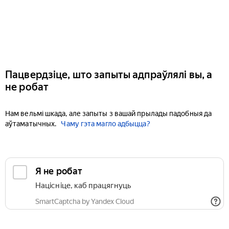
Пацвердзіце, што запыты адпраўлялі вы, а
не робат
Нам вельмі шкада, але запыты з вашай прылады падобныя да
аўтаматычных.
Чаму гэта магло адбыцца?
Я не робат
Націсніце, каб працягнуць
SmartCaptcha by Yandex Cloud