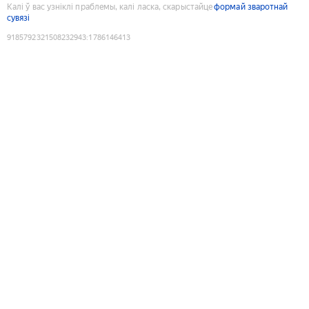
Калі ў вас узніклі праблемы, калі ласка, скарыстайце
формай зваротнай
сувязі
9185792321508232943
:
1786146413