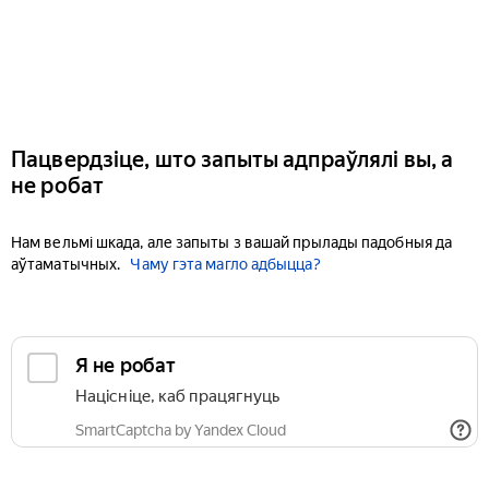
Пацвердзіце, што запыты адпраўлялі вы, а
не робат
Нам вельмі шкада, але запыты з вашай прылады падобныя да
аўтаматычных.
Чаму гэта магло адбыцца?
Я не робат
Націсніце, каб працягнуць
SmartCaptcha by Yandex Cloud