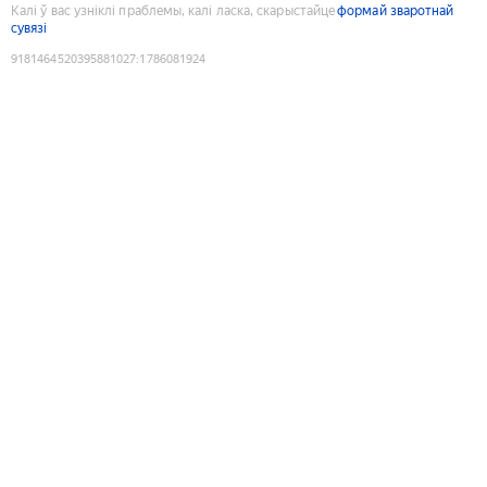
Калі ў вас узніклі праблемы, калі ласка, скарыстайце
формай зваротнай
сувязі
9181464520395881027
:
1786081924