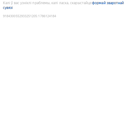
Калі ў вас узніклі праблемы, калі ласка, скарыстайце
формай зваротнай
сувязі
9184300552933251205
:
1786124184