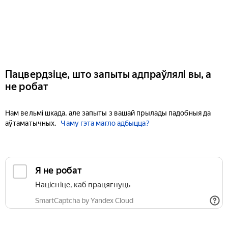
Пацвердзіце, што запыты адпраўлялі вы, а
не робат
Нам вельмі шкада, але запыты з вашай прылады падобныя да
аўтаматычных.
Чаму гэта магло адбыцца?
Я не робат
Націсніце, каб працягнуць
SmartCaptcha by Yandex Cloud