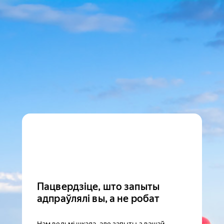
Пацвердзіце, што запыты
адпраўлялі вы, а не робат