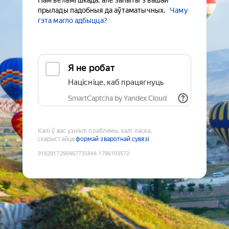
Нам вельмі шкада, але запыты з вашай
прылады падобныя да аўтаматычных.
Чаму
гэта магло адбыцца?
Я не робат
Націсніце, каб працягнуць
SmartCaptcha by Yandex Cloud
Калі ў вас узніклі праблемы, калі ласка,
скарыстайце
формай зваротнай сувязі
9182917290467735844
:
1786103572