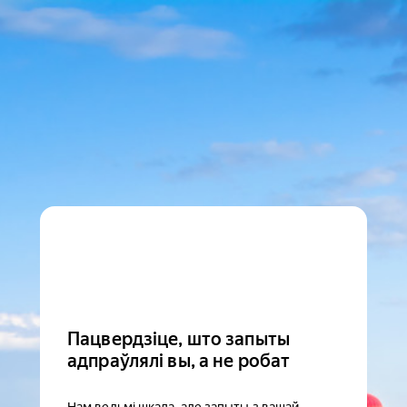
Пацвердзіце, што запыты
адпраўлялі вы, а не робат