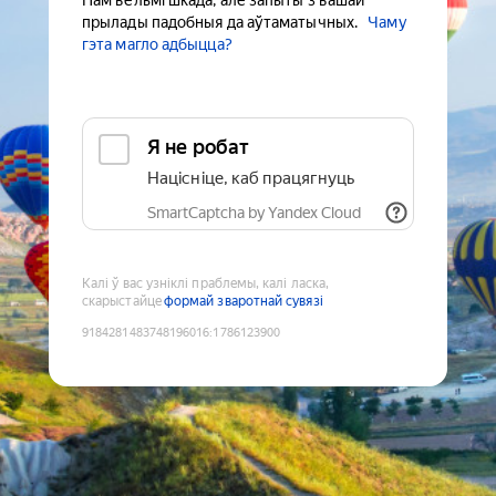
Нам вельмі шкада, але запыты з вашай
прылады падобныя да аўтаматычных.
Чаму
гэта магло адбыцца?
Я не робат
Націсніце, каб працягнуць
SmartCaptcha by Yandex Cloud
Калі ў вас узніклі праблемы, калі ласка,
скарыстайце
формай зваротнай сувязі
9184281483748196016
:
1786123900