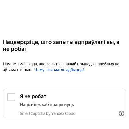
Пацвердзіце, што запыты адпраўлялі вы, а
не робат
Нам вельмі шкада, але запыты з вашай прылады падобныя да
аўтаматычных.
Чаму гэта магло адбыцца?
Я не робат
Націсніце, каб працягнуць
SmartCaptcha by Yandex Cloud