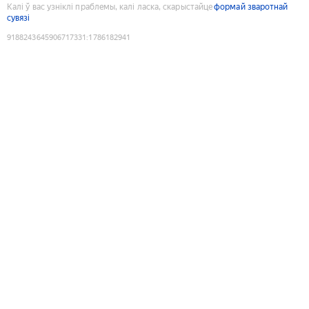
Калі ў вас узніклі праблемы, калі ласка, скарыстайце
формай зваротнай
сувязі
9188243645906717331
:
1786182941