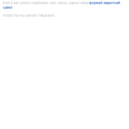
Калі ў вас узніклі праблемы, калі ласка, скарыстайце
формай зваротнай
сувязі
9193677821401246108
:
1786263916