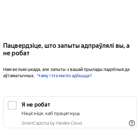
Пацвердзіце, што запыты адпраўлялі вы, а
не робат
Нам вельмі шкада, але запыты з вашай прылады падобныя да
аўтаматычных.
Чаму гэта магло адбыцца?
Я не робат
Націсніце, каб працягнуць
SmartCaptcha by Yandex Cloud