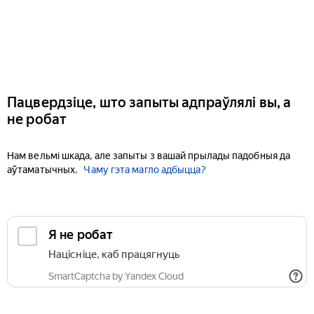
Пацвердзіце, што запыты адпраўлялі вы, а
не робат
Нам вельмі шкада, але запыты з вашай прылады падобныя да
аўтаматычных.
Чаму гэта магло адбыцца?
Я не робат
Націсніце, каб працягнуць
SmartCaptcha by Yandex Cloud