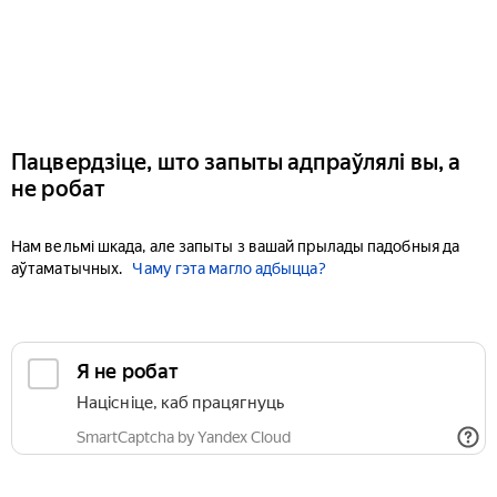
Пацвердзіце, што запыты адпраўлялі вы, а
не робат
Нам вельмі шкада, але запыты з вашай прылады падобныя да
аўтаматычных.
Чаму гэта магло адбыцца?
Я не робат
Націсніце, каб працягнуць
SmartCaptcha by Yandex Cloud