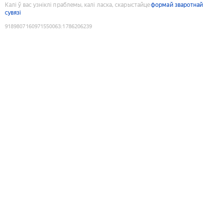
Калі ў вас узніклі праблемы, калі ласка, скарыстайце
формай зваротнай
сувязі
9189807160971550063
:
1786206239