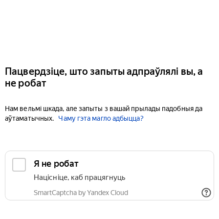
Пацвердзіце, што запыты адпраўлялі вы, а
не робат
Нам вельмі шкада, але запыты з вашай прылады падобныя да
аўтаматычных.
Чаму гэта магло адбыцца?
Я не робат
Націсніце, каб працягнуць
SmartCaptcha by Yandex Cloud