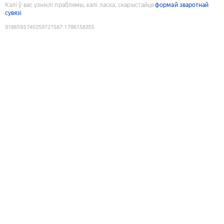
Калі ў вас узніклі праблемы, калі ласка, скарыстайце
формай зваротнай
сувязі
9186593740259721587
:
1786158355