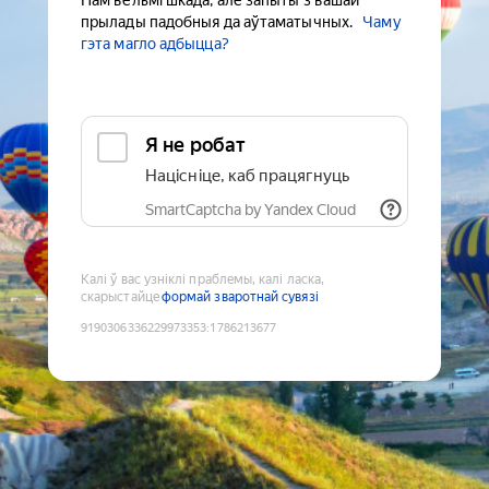
Нам вельмі шкада, але запыты з вашай
прылады падобныя да аўтаматычных.
Чаму
гэта магло адбыцца?
Я не робат
Націсніце, каб працягнуць
SmartCaptcha by Yandex Cloud
Калі ў вас узніклі праблемы, калі ласка,
скарыстайце
формай зваротнай сувязі
9190306336229973353
:
1786213677