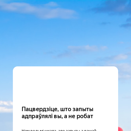
Пацвердзіце, што запыты
адпраўлялі вы, а не робат