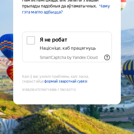
Нам вельмі шкада, але запыты з вашай
прылады падобныя да аўтаматычных.
Чаму
гэта магло адбыцца?
Я не робат
Націсніце, каб працягнуць
SmartCaptcha by Yandex Cloud
Калі ў вас узніклі праблемы, калі ласка,
скарыстайце
формай зваротнай сувязі
9188295470794714986
:
1786183713