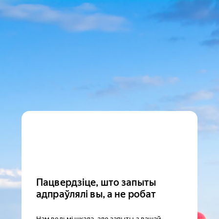
Пацвердзіце, што запыты
адпраўлялі вы, а не робат