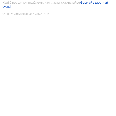
Калі ў вас узніклі праблемы, калі ласка, скарыстайце
формай зваротнай
сувязі
9190071734582070341
:
1786210182