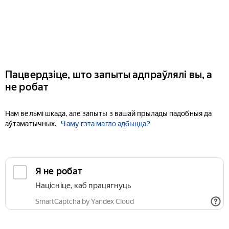
Пацвердзіце, што запыты адпраўлялі вы, а
не робат
Нам вельмі шкада, але запыты з вашай прылады падобныя да
аўтаматычных.
Чаму гэта магло адбыцца?
Я не робат
Націсніце, каб працягнуць
SmartCaptcha by Yandex Cloud