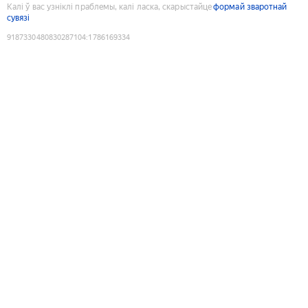
Калі ў вас узніклі праблемы, калі ласка, скарыстайце
формай зваротнай
сувязі
9187330480830287104
:
1786169334