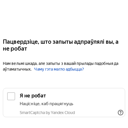
Пацвердзіце, што запыты адпраўлялі вы, а
не робат
Нам вельмі шкада, але запыты з вашай прылады падобныя да
аўтаматычных.
Чаму гэта магло адбыцца?
Я не робат
Націсніце, каб працягнуць
SmartCaptcha by Yandex Cloud