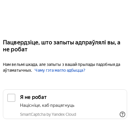
Пацвердзіце, што запыты адпраўлялі вы, а
не робат
Нам вельмі шкада, але запыты з вашай прылады падобныя да
аўтаматычных.
Чаму гэта магло адбыцца?
Я не робат
Націсніце, каб працягнуць
SmartCaptcha by Yandex Cloud