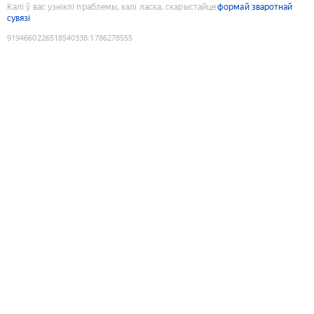
Калі ў вас узніклі праблемы, калі ласка, скарыстайце
формай зваротнай
сувязі
9194660226518540338
:
1786278555