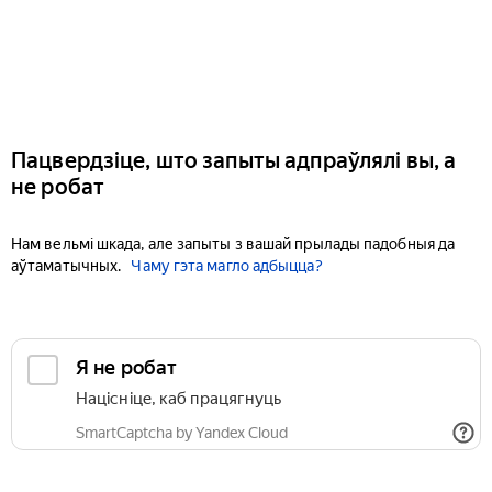
Пацвердзіце, што запыты адпраўлялі вы, а
не робат
Нам вельмі шкада, але запыты з вашай прылады падобныя да
аўтаматычных.
Чаму гэта магло адбыцца?
Я не робат
Націсніце, каб працягнуць
SmartCaptcha by Yandex Cloud