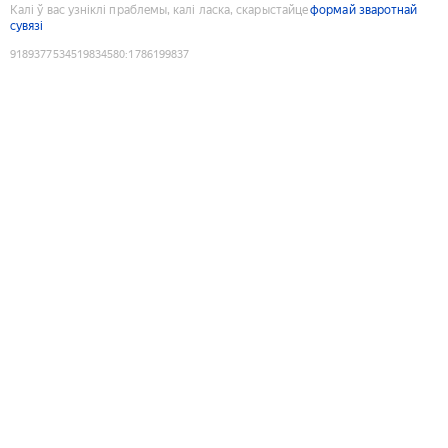
Калі ў вас узніклі праблемы, калі ласка, скарыстайце
формай зваротнай
сувязі
9189377534519834580
:
1786199837