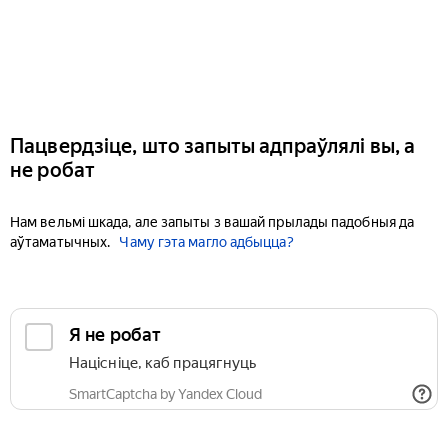
Пацвердзіце, што запыты адпраўлялі вы, а
не робат
Нам вельмі шкада, але запыты з вашай прылады падобныя да
аўтаматычных.
Чаму гэта магло адбыцца?
Я не робат
Націсніце, каб працягнуць
SmartCaptcha by Yandex Cloud