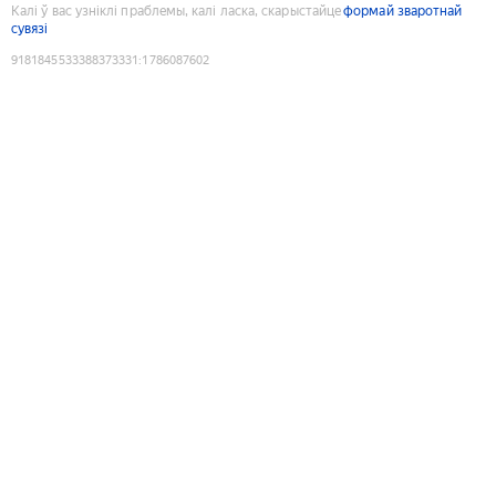
Калі ў вас узніклі праблемы, калі ласка, скарыстайце
формай зваротнай
сувязі
9181845533388373331
:
1786087602