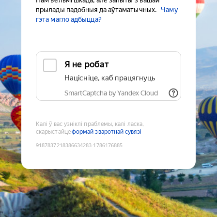
Нам вельмі шкада, але запыты з вашай
прылады падобныя да аўтаматычных.
Чаму
гэта магло адбыцца?
Я не робат
Націсніце, каб працягнуць
SmartCaptcha by Yandex Cloud
Калі ў вас узніклі праблемы, калі ласка,
скарыстайце
формай зваротнай сувязі
9187837218386634283
:
1786176885