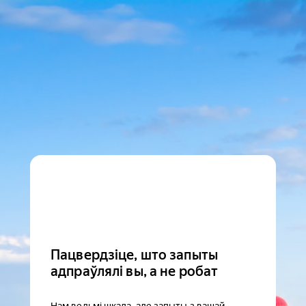
Пацвердзіце, што запыты
адпраўлялі вы, а не робат