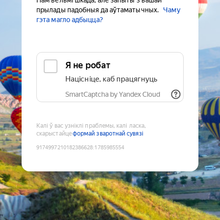
Нам вельмі шкада, але запыты з вашай
прылады падобныя да аўтаматычных.
Чаму
гэта магло адбыцца?
Я не робат
Націсніце, каб працягнуць
SmartCaptcha by Yandex Cloud
Калі ў вас узніклі праблемы, калі ласка,
скарыстайце
формай зваротнай сувязі
9174997210182386628
:
1785985554