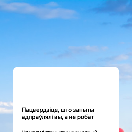
Пацвердзіце, што запыты
адпраўлялі вы, а не робат