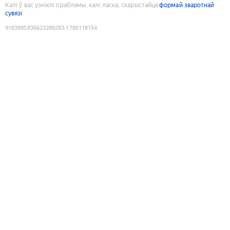
Калі ў вас узніклі праблемы, калі ласка, скарыстайце
формай зваротнай
сувязі
9183895836623288283
:
1786118154