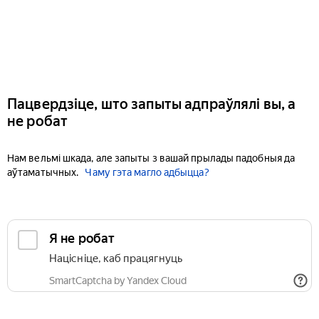
Пацвердзіце, што запыты адпраўлялі вы, а
не робат
Нам вельмі шкада, але запыты з вашай прылады падобныя да
аўтаматычных.
Чаму гэта магло адбыцца?
Я не робат
Націсніце, каб працягнуць
SmartCaptcha by Yandex Cloud