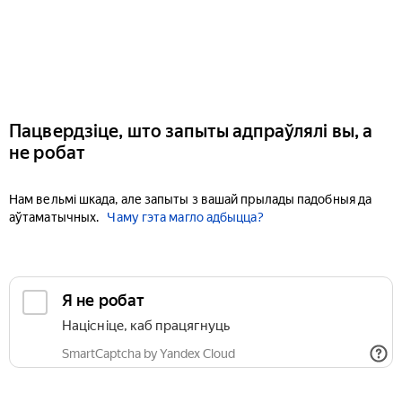
Пацвердзіце, што запыты адпраўлялі вы, а
не робат
Нам вельмі шкада, але запыты з вашай прылады падобныя да
аўтаматычных.
Чаму гэта магло адбыцца?
Я не робат
Націсніце, каб працягнуць
SmartCaptcha by Yandex Cloud