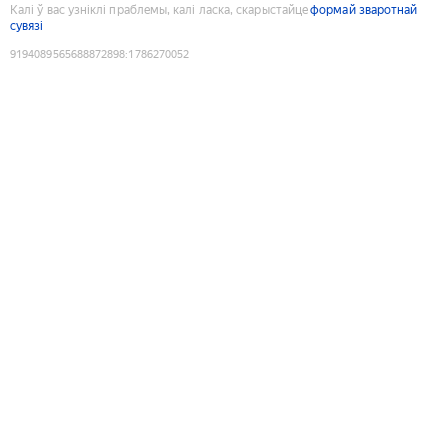
Калі ў вас узніклі праблемы, калі ласка, скарыстайце
формай зваротнай
сувязі
9194089565688872898
:
1786270052