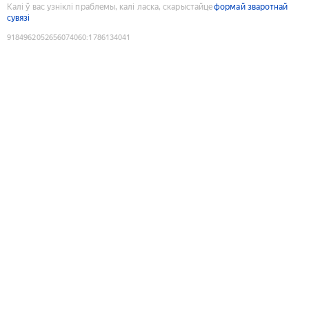
Калі ў вас узніклі праблемы, калі ласка, скарыстайце
формай зваротнай
сувязі
9184962052656074060
:
1786134041