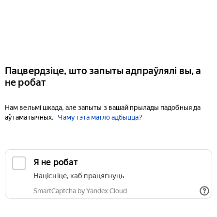
Пацвердзіце, што запыты адпраўлялі вы, а
не робат
Нам вельмі шкада, але запыты з вашай прылады падобныя да
аўтаматычных.
Чаму гэта магло адбыцца?
Я не робат
Націсніце, каб працягнуць
SmartCaptcha by Yandex Cloud