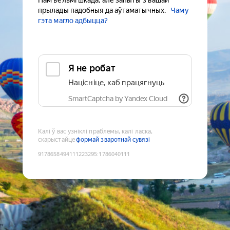
Нам вельмі шкада, але запыты з вашай
прылады падобныя да аўтаматычных.
Чаму
гэта магло адбыцца?
Я не робат
Націсніце, каб працягнуць
SmartCaptcha by Yandex Cloud
Калі ў вас узніклі праблемы, калі ласка,
скарыстайце
формай зваротнай сувязі
9178658494111223295
:
1786040111