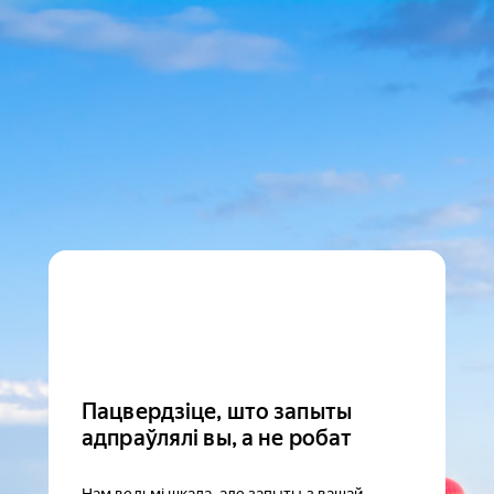
Пацвердзіце, што запыты
адпраўлялі вы, а не робат