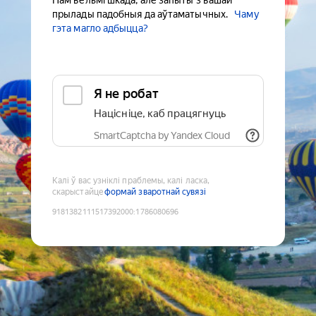
Нам вельмі шкада, але запыты з вашай
прылады падобныя да аўтаматычных.
Чаму
гэта магло адбыцца?
Я не робат
Націсніце, каб працягнуць
SmartCaptcha by Yandex Cloud
Калі ў вас узніклі праблемы, калі ласка,
скарыстайце
формай зваротнай сувязі
9181382111517392000
:
1786080696