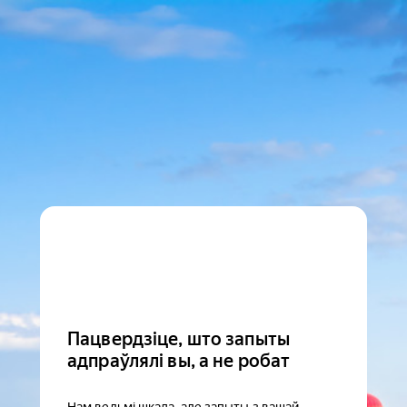
Пацвердзіце, што запыты
адпраўлялі вы, а не робат