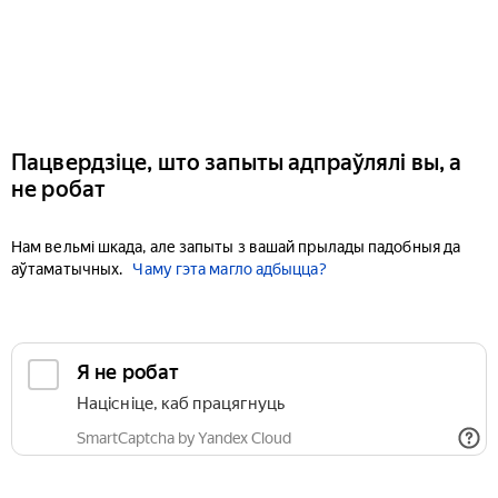
Пацвердзіце, што запыты адпраўлялі вы, а
не робат
Нам вельмі шкада, але запыты з вашай прылады падобныя да
аўтаматычных.
Чаму гэта магло адбыцца?
Я не робат
Націсніце, каб працягнуць
SmartCaptcha by Yandex Cloud