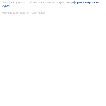
Калі ў вас узніклі праблемы, калі ласка, скарыстайце
формай зваротнай
сувязі
9187833393113625161
:
1786176828