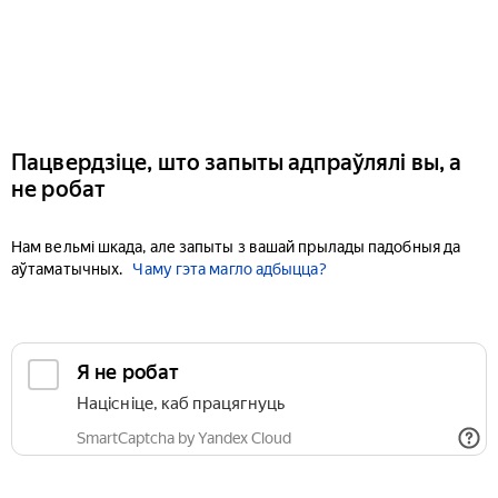
Пацвердзіце, што запыты адпраўлялі вы, а
не робат
Нам вельмі шкада, але запыты з вашай прылады падобныя да
аўтаматычных.
Чаму гэта магло адбыцца?
Я не робат
Націсніце, каб працягнуць
SmartCaptcha by Yandex Cloud