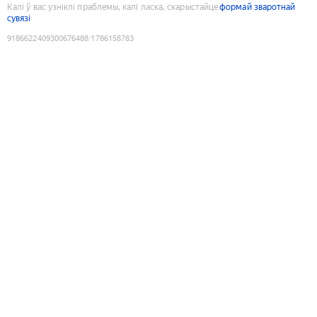
Калі ў вас узніклі праблемы, калі ласка, скарыстайце
формай зваротнай
сувязі
9186622409300676488
:
1786158783