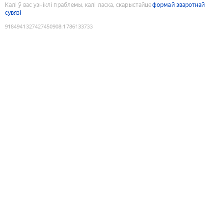
Калі ў вас узніклі праблемы, калі ласка, скарыстайце
формай зваротнай
сувязі
9184941327427450908
:
1786133733