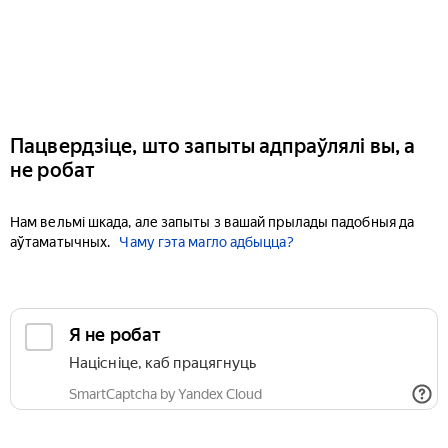
Пацвердзіце, што запыты адпраўлялі вы, а
не робат
Нам вельмі шкада, але запыты з вашай прылады падобныя да
аўтаматычных.
Чаму гэта магло адбыцца?
Я не робат
Націсніце, каб працягнуць
SmartCaptcha by Yandex Cloud