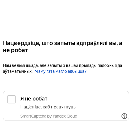
Пацвердзіце, што запыты адпраўлялі вы, а
не робат
Нам вельмі шкада, але запыты з вашай прылады падобныя да
аўтаматычных.
Чаму гэта магло адбыцца?
Я не робат
Націсніце, каб працягнуць
SmartCaptcha by Yandex Cloud