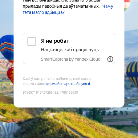
Нам вельмі шкада, але запыты з вашай
прылады падобныя да аўтаматычных.
Чаму
гэта магло адбыцца?
Я не робат
Націсніце, каб працягнуць
SmartCaptcha by Yandex Cloud
Калі ў вас узніклі праблемы, калі ласка,
скарыстайце
формай зваротнай сувязі
9186571913437285492
:
1786158030