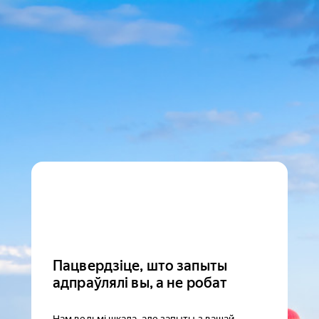
Пацвердзіце, што запыты
адпраўлялі вы, а не робат