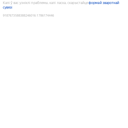
Калі ў вас узніклі праблемы, калі ласка, скарыстайце
формай зваротнай
сувязі
9187673588388246016
:
1786174446