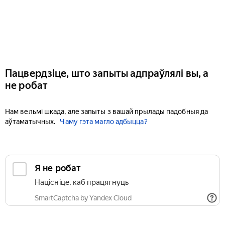
Пацвердзіце, што запыты адпраўлялі вы, а
не робат
Нам вельмі шкада, але запыты з вашай прылады падобныя да
аўтаматычных.
Чаму гэта магло адбыцца?
Я не робат
Націсніце, каб працягнуць
SmartCaptcha by Yandex Cloud