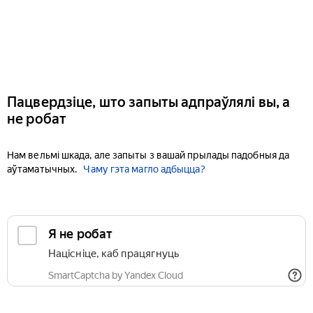
Пацвердзіце, што запыты адпраўлялі вы, а
не робат
Нам вельмі шкада, але запыты з вашай прылады падобныя да
аўтаматычных.
Чаму гэта магло адбыцца?
Я не робат
Націсніце, каб працягнуць
SmartCaptcha by Yandex Cloud