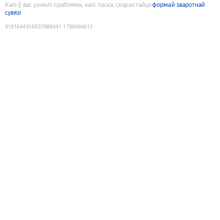
Калі ў вас узніклі праблемы, калі ласка, скарыстайце
формай зваротнай
сувязі
9181644916537880441
:
1786084612