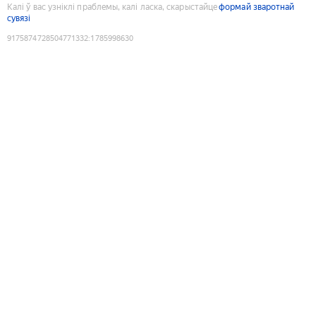
Калі ў вас узніклі праблемы, калі ласка, скарыстайце
формай зваротнай
сувязі
9175874728504771332
:
1785998630