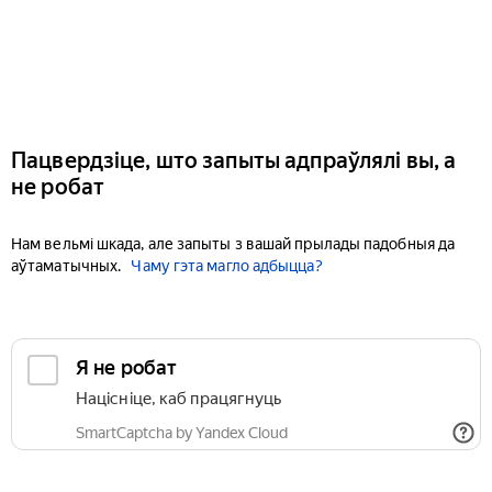
Пацвердзіце, што запыты адпраўлялі вы, а
не робат
Нам вельмі шкада, але запыты з вашай прылады падобныя да
аўтаматычных.
Чаму гэта магло адбыцца?
Я не робат
Націсніце, каб працягнуць
SmartCaptcha by Yandex Cloud